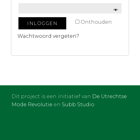
Onthouden
INLOGGEN
Wachtwoord vergeten?
Dit project is een initiatief van
De Utrechtse
Mode Revolutie
en
Subb Studio