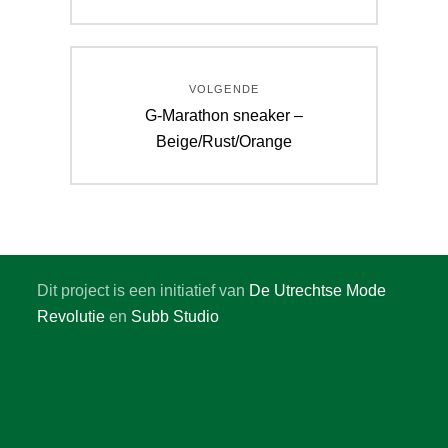
bericht:
VOLGENDE
Volgend
G-Marathon sneaker –
bericht:
Beige/Rust/Orange
Dit project is een initiatief van
De Utrechtse Mode
Revolutie
en
Subb Studio