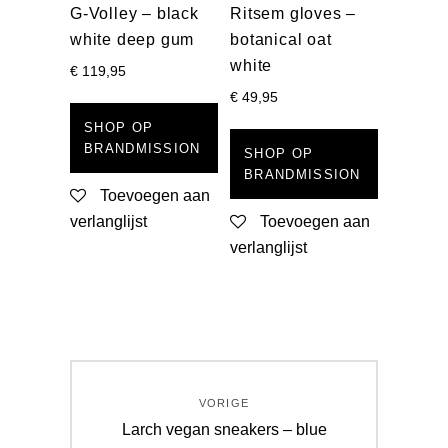
G-Volley – black
Ritsem gloves –
white deep gum
botanical oat
white
€
119,95
€
49,95
SHOP OP
BRANDMISSION
SHOP OP
BRANDMISSION
Toevoegen aan
verlanglijst
Toevoegen aan
verlanglijst
Berichtnavigatie
VORIGE
Vorig
Larch vegan sneakers – blue