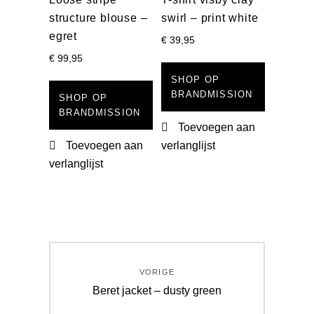
structure blouse –
swirl – print white
egret
€
39,95
€
99,95
SHOP OP
BRANDMISSION
SHOP OP
BRANDMISSION
Toevoegen aan
Toevoegen aan
verlanglijst
verlanglijst
Berichtnavigatie
VORIGE
Vorig
Beret jacket – dusty green
bericht: