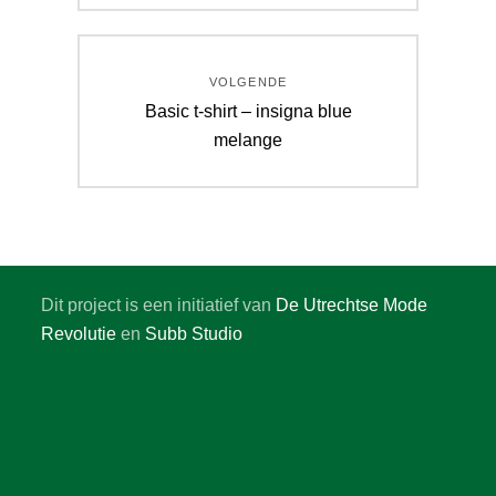
VOLGENDE
Volgend
Basic t-shirt – insigna blue
bericht:
melange
Dit project is een initiatief van
De Utrechtse Mode
Revolutie
en
Subb Studio